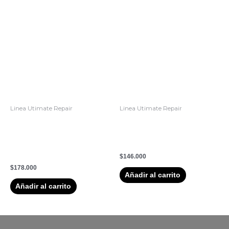
Linea Utimate Repair
Linea Utimate Repair
2. Mascarilla Intensa
ULTIMATE REPARIR
Reparadora para Cabello
PROTECCION SIN
muy Dañado Wella Ultimate
ACLARADO
Repair 150ml (Paso 2)
$
146.000
$
178.000
Añadir al carrito
Añadir al carrito