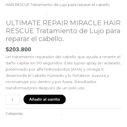
HAIR RESCUE Tratamiento de Lujo para reparar el cabello.
Linea Utimate Repair
,
Wella
ULTIMATE REPAIR MIRACLE HAIR
RESCUE Tratamiento de Lujo para
reparar el cabello.
$
203.800
Un tratamiento reparador del cabello que ayuda a revertir el
daño capilar en 90 segundos. Este lujoso spray sin aclarado,
potenciado por alfa-hidroxiácidos (AHA) y omega 9,
desenreda el cabello húmedo y lo fortalece, suaviza y
reconstruye por dentro y por fuera. Resultados
transformadores después de un solo uso.
Añadir al carrito
Linea Utimate Repair
Wella
Categorías:
,