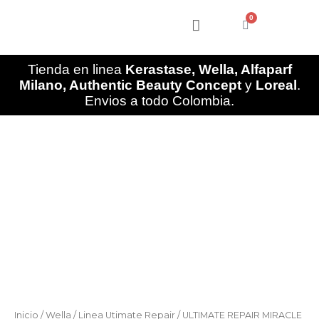
Ir
0
al
Cart
contenido
Tienda en linea
Kerastase, Wella, Alfaparf
Milano, Authentic Beauty Concept
y
Loreal
.
Envios a todo Colombia.
ULTIMATE
REPAIR
MIRACLE
HAIR
RESCUE
Tratamiento
de
Lujo
para
reparar
el
cabello.
cantidad
Inicio
/
Wella
/
Linea Utimate Repair
/ ULTIMATE REPAIR MIRACLE