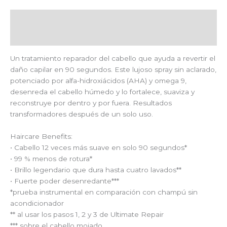
Descripción
Valoraciones (0)
Un tratamiento reparador del cabello que ayuda a revertir el
daño capilar en 90 segundos. Este lujoso spray sin aclarado,
potenciado por alfa-hidroxiácidos (AHA) y omega 9,
desenreda el cabello húmedo y lo fortalece, suaviza y
reconstruye por dentro y por fuera. Resultados
transformadores después de un solo uso.
Haircare Benefits:
• Cabello 12 veces más suave en solo 90 segundos*
• 99 % menos de rotura*
• Brillo legendario que dura hasta cuatro lavados**
• Fuerte poder desenredante***
*prueba instrumental en comparación con champú sin
acondicionador
** al usar los pasos 1, 2 y 3 de Ultimate Repair
*** sobre el cabello mojado