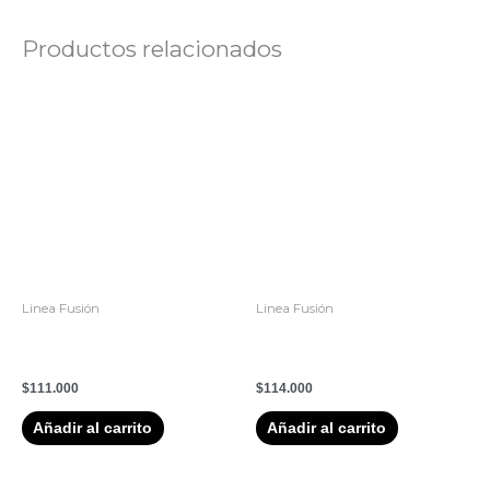
Productos relacionados
Linea Fusión
Linea Fusión
1. Shampoo Fusion – Wella
Acondicionador Fusion –
Professionals 250 ml
Wella Professionals 200 ml
$
111.000
$
114.000
Añadir al carrito
Añadir al carrito