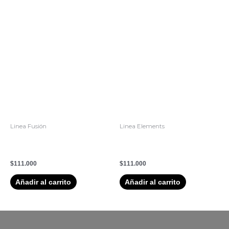
Linea Fusión
Linea Elements
1. Shampoo Fusion – Wella
1. Shampoo Elements –
Professionals 250 ml
Wella Professionals 250 ml
$
111.000
$
111.000
Añadir al carrito
Añadir al carrito