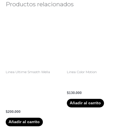
Productos relacionados
Linea Ultime Smooth Wella
Linea Color Motion
Aceite Anti Frizz para
2. Mascarilla Color Motion –
Cabello Seco, Indisciplinado
Wella Professionals 150 ml
y sin Brillo Miracle Oil Sérum
$
130.000
Wella Ultimate Smooth
Añadir al carrito
100ml (Paso 3)
$
200.000
Añadir al carrito