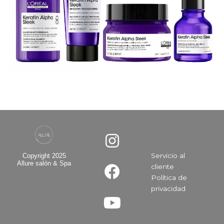
I
F
Y
n
a
o
Servicio al
Copyright 2025
s
c
u
Allure salón & Spa
cliente
t
e
t
Política de
a
b
u
privacidad​
g
o
b