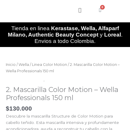
Ir
0
al
Cart
contenido
Tienda en linea
Kerastase, Wella, Alfaparf
Milano, Authentic Beauty Concept
y
Loreal
.
Envios a todo Colombia.
2.
Mascarilla
Color
Inicio
/
Wella
/
Linea Color Motion
/ 2. Mascarilla Color Motion –
Motion
Wella Professionals 150 ml
-
Linea Color Motion
,
Wella
Wella
2. Mascarilla Color Motion – Wella
Professionals
150
Professionals 150 ml
ml
$
130.000
cantidad
Descubre la mascarilla Structure de Color Motion para
cabello teñido. Esta mascarilla intensiva y profundamente
acondicionadora, ayuda a reconstruir tu cabello con la