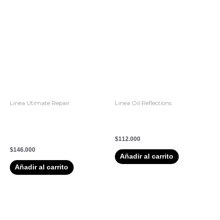
Linea Utimate Repair
Linea Oil Reflections
ULTIMATE REPARIR
Serum Oil Reflections Wella
PROTECCION SIN
Professionals 100 ml
ACLARADO
$
112.000
$
146.000
Añadir al carrito
Añadir al carrito