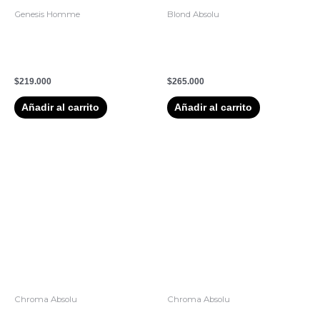
Genesis Homme
Blond Absolu
Sérum Anticaída Kerastase
Sérum Cicanuit 90 ml:
Genesis Hombre
hidrata y repara la fibra
Fortificante 90ml
decolorada
$
219.000
$
265.000
Añadir al carrito
Añadir al carrito
Chroma Absolu
Chroma Absolu
2. Mascarilla Chroma Filler
Acondicionador Fondant