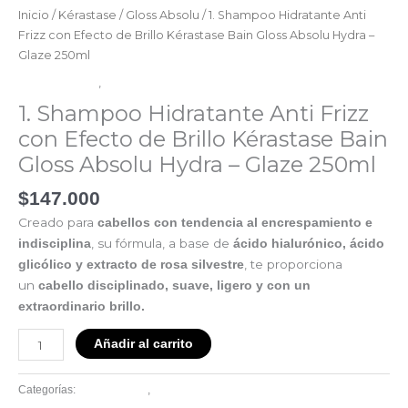
Hydra
Inicio
/
Kérastase
/
Gloss Absolu
/ 1. Shampoo Hidratante Anti
–
Frizz con Efecto de Brillo Kérastase Bain Gloss Absolu Hydra –
Glaze
Glaze 250ml
250ml
Gloss Absolu
,
Kérastase
cantidad
1. Shampoo Hidratante Anti Frizz
con Efecto de Brillo Kérastase Bain
Gloss Absolu Hydra – Glaze 250ml
$
147.000
Creado para
cabellos con tendencia al encrespamiento e
, su fórmula, a base de
indisciplina
ácido hialurónico, ácido
, te proporciona
glicólico y extracto de rosa silvestre
un
cabello disciplinado, suave, ligero y con un
extraordinario brillo.
Añadir al carrito
Gloss Absolu
Kérastase
Categorías:
,