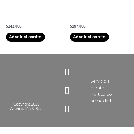
Anti Porosidad para
Cica Chroma Fortificante y
Mantenimiento y
Anti Porosidad para
Protección del Color 200ml
Cuidado del Color 200ml
$
242.000
$
197.000
Añadir al carrito
Añadir al carrito
I
F
Y
n
a
o
Servicio al
s
c
u
cliente
t
e
t
Política de
a
b
u
privacidad​
Copyright 2025
Allure salón & Spa
g
o
b
r
o
e
a
k