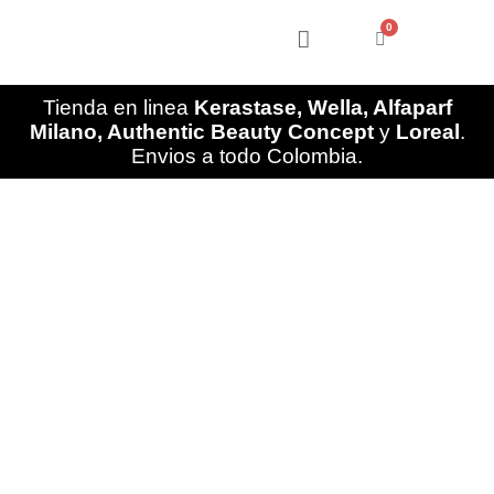
Ir
0
al
Cart
contenido
Tienda en linea
Kerastase, Wella, Alfaparf
Milano, Authentic Beauty Concept
y
Loreal
.
Envios a todo Colombia.
1.
Shampoo
Hidratante
Anti
Frizz
con
Efecto
de
Brillo
Kérastase
Bain
Gloss
Absolu