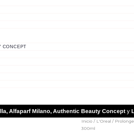
Y CONCEPT
la, Alfaparf Milano, Authentic Beauty Concept
y
1.
Inicio
/
L'Oreal
/
Prolonge
Shampoo
300ml