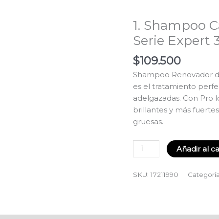
Cabello
Prolonger
Largo
1. Shampoo C
Pro
Longer
Serie Expert
Serie
$
109.500
Expert
300ml
Shampoo Renovador de 
cantidad
es el tratamiento perfe
adelgazadas. Con Pro lo
brillantes y más fuert
gruesas.
Añadir al ca
SKU:
17211990
Categorí