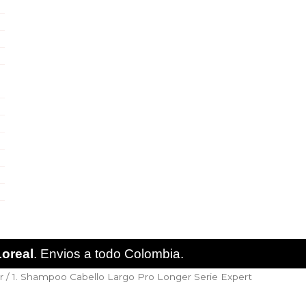
Loreal
. Envios a todo Colombia.
r
/ 1. Shampoo Cabello Largo Pro Longer Serie Expert