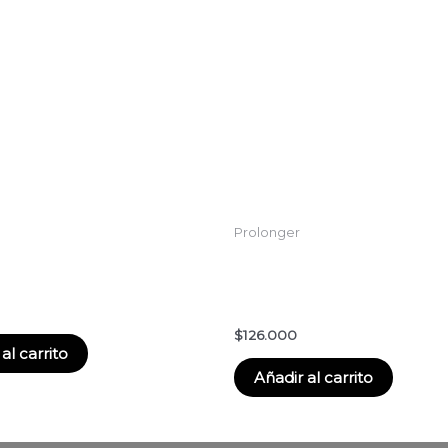
Prolonger
onador Cabello Largo Pro
3. Crema Termoprotectora 
erie Expert 200ml
Longer 150 ml: Cabello con
afinadas
$
126.000
al carrito
Añadir al carrito