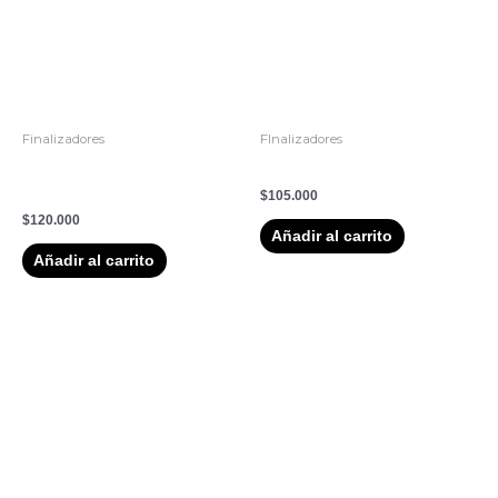
Finalizadores
FInalizadores
Oil Ultime Tratamiento de
OSIS + DUST IT 10G
acabado de Argán 100 ml
$
105.000
$
120.000
Añadir al carrito
Añadir al carrito