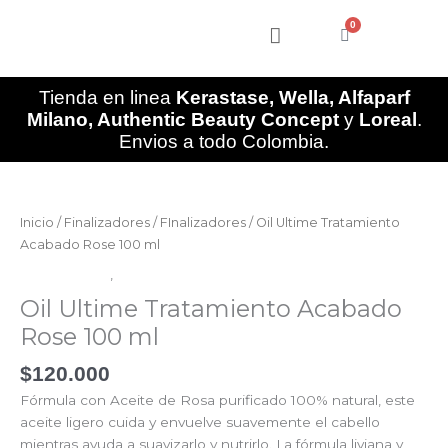
Ir
0
al
Cart
contenido
Tienda en linea
Kerastase, Wella, Alfaparf
Milano, Authentic Beauty Concept
y
Loreal
.
Envios a todo Colombia.
Oil
Ultime
Tratamiento
Inicio
/
Finalizadores
/
FInalizadores
/ Oil Ultime Tratamiento
Acabado
Acabado Rose 100 ml
Rose
Finalizadores
,
FInalizadores
100
Oil Ultime Tratamiento Acabado
ml
cantidad
Rose 100 ml
$
120.000
Fórmula con Aceite de Rosa purificado 100% natural, este
aceite ligero cuida y envuelve suavemente el cabello
mientras ayuda a suavizarlo y nutrirlo. La fórmula liviana y