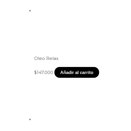
Oleo Relax
1. Shampoo Bain Oléo-Relax 
$
147.000
Añadir al carrito