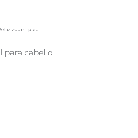
oRelax 200ml para
l para cabello