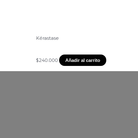
Kérastase
Aceite Disciplinante Anti En
Discipline – Recargable 75ml
$
240.000
Añadir al carrito