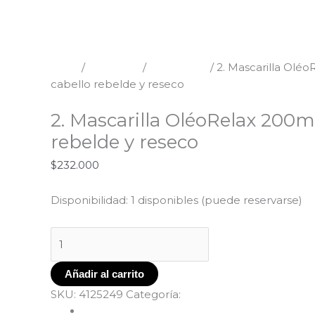
Mascarilla
OléoRelax
200ml
para
Inicio
/
Kérastase
/
Oleo Relax
/ 2. Mascarilla Olé
cabello
cabello rebelde y reseco
rebelde
Oleo Relax
y
2. Mascarilla OléoRelax 200m
reseco
rebelde y reseco
cantidad
$
232.000
Disponibilidad:
1 disponibles (puede reservarse)
Añadir al carrito
SKU:
4125249
Categoría:
Oleo Relax
Descripción