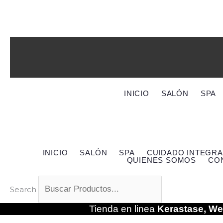
Ir
Allure Salón & Spa
al
contenido
$
0
0
Cart
INICIO
SALÓN
SPA
INICIO
SALÓN
SPA
CUIDADO INTEGRA
QUIENES SOMOS
CO
$
0
0
Cart
Search
Tienda en linea
Kerastase, Wel
2.