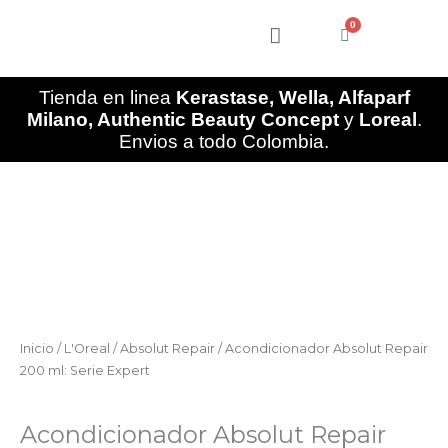
Ir
0
al
Cart
contenido
Tienda en linea
Kerastase, Wella, Alfaparf
Milano, Authentic Beauty Concept
y
Loreal
.
Envios a todo Colombia.
Acondicionador
Absolut
Repair
200
ml:
Serie
Expert
cantidad
Inicio
/
L'Oreal
/
Absolut Repair
/ Acondicionador Absolut Repair
200 ml: Serie Expert
Absolut Repair
Acondicionador Absolut Repair