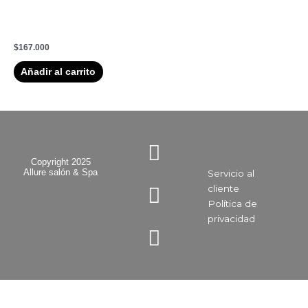
Repair – Cabello Dañado
90ml
$
167.000
Añadir al carrito
I
F
Y
n
a
o
Copyright 2025
Allure salón & Spa
Servicio al
s
c
u
cliente
t
e
t
Política de
a
b
u
privacidad​
g
o
b
r
o
e
a
k