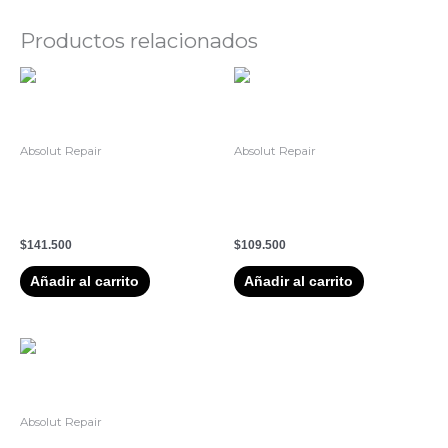
Productos relacionados
Absolut Repair
Absolut Repair
2. Mascarilla Reparacion
1. Shampoo Reparacion
Absolut Repair Serie Expert
Absolut Repair Serie Expert
250ml
300ml
$
141.500
$
109.500
Añadir al carrito
Añadir al carrito
Absolut Repair
5. Spray 10 en 1 – Absolut