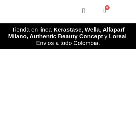
Ir
0
al
Cart
contenido
Tienda en linea
Kerastase, Wella, Alfaparf
Milano, Authentic Beauty Concept
y
Loreal
.
Envios a todo Colombia.