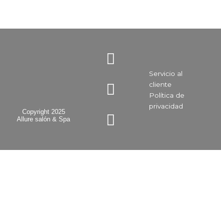
I
F
Y
n
a
o
Servicio al
s
c
u
cliente
t
e
t
Política de
a
b
u
privacidad​
Copyright 2025
Allure salón & Spa
g
o
b
r
o
e
a
k
m