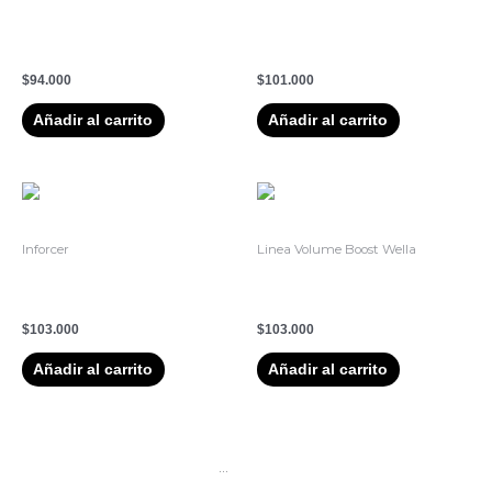
SILHOUETTE MOUSSE DE
LACA SILHOUETTE EXTRA
FIJACIÓN EXTRA FUERTE –
FUERTE NEGRA 750 ML –
500ML
SCHWARZKOPF
$
94.000
$
101.000
Añadir al carrito
Añadir al carrito
Inforcer
Linea Volume Boost Wella
1. Shampoo Fortalecedor
2. Boost Mascarilla De
Inforcer Serie Expert 300ml
Cristal 145mL Wella Volume
$
103.000
$
103.000
Añadir al carrito
Añadir al carrito
1
2
3
4
…
10
11
12
→