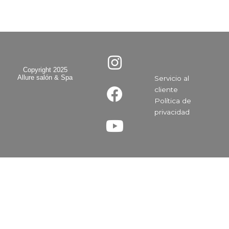
I
F
Y
n
a
o
Copyright 2025
Allure salón & Spa
Servicio al
s
c
u
cliente
t
e
t
Política de
a
b
u
privacidad​
g
o
b
r
o
e
a
k
m