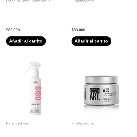
Linea Volume Boost Wella
Finalizadores
3. Boost Spray Creador De
Schwarzkopf Osis+ Mess Up
Volumen 150mL Wella
Cera Modelar Fijación
Volume
Media Opaca
$
82.000
$
83.000
Añadir al carrito
Añadir al carrito
Finalizadores
Finalizadores
5. Spray Termoprotector
Cera Web 5 L’Oreal Tecni Art