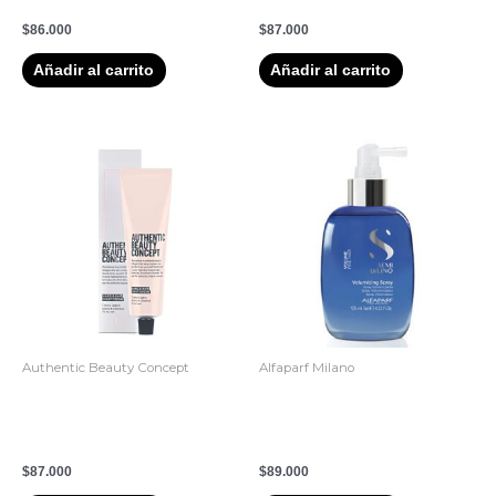
Flatliner – Osis 200 ml
150ml Moldeadora Capilar
$
86.000
$
87.000
Añadir al carrito
Añadir al carrito
Authentic Beauty Concept
Alfaparf Milano
Crema Ligera para Manos y
Semi D Lino Volumizing
Cabello Authentic Beauty
Spray Volume Fine Hair
Concept 75ml
125ml
$
87.000
$
89.000