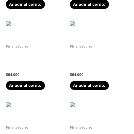
Añadir al carrito
Añadir al carrito
Finalizadores
FInalizadores
SILHOUETTE LACA DE
SILHOUETTE MOUSSE DE
FIJACION FLEXIBLE
FIJACIÓN FLEXIBLE –
500ML
500ML
$
94.000
$
94.000
Añadir al carrito
Añadir al carrito
Finalizadores
FInalizadores