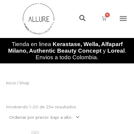
Ir
al
0
contenido
Cart
Tienda en linea
Kerastase, Wella, Alfaparf
Milano, Authentic Beauty Concept
y
Loreal
.
Envios a todo Colombia.
Ordenado
Inicio
/ Shop
por
precio:
bajo
Shop
a
alto
Mostrando 1–20 de 234 resultados