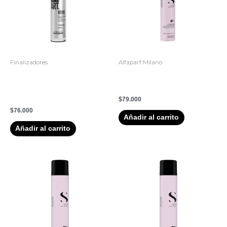
Finalizadores
Alfaparf Milano
5. Spray Beach Waves
Semidilino Flexible Mousse
L’Oreal Tecni Art 150ml
250ml
Texturizante Capilar
$
79.000
$
76.000
Añadir al carrito
Añadir al carrito