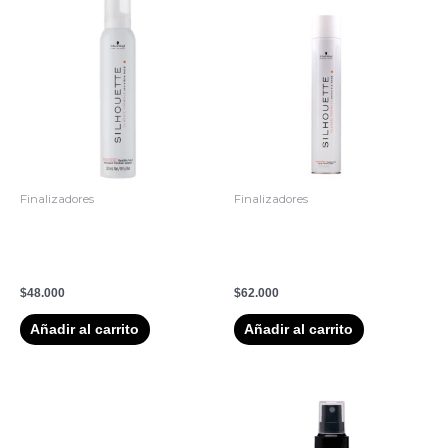
Finalizadores
Finalizadores
Schwarzkopf Silhouette
SILHOUETTE LACA DE
Mousse de fijación flexible –
FIJACION FLEXIBLE
200ml
300ML
$
48.000
$
62.000
Añadir al carrito
Añadir al carrito