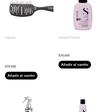
Cepillos
Alfaparf Milano
CEPILLO LINEA
Semi Di Lino Style & Care
IDETANGLE ESPECIAL
Sea Spray 125ml
PARA CABELLO GRUESO
$
70.000
DE OLIVIA GARDEN
Añadir al carrito
$
70.000
Añadir al carrito