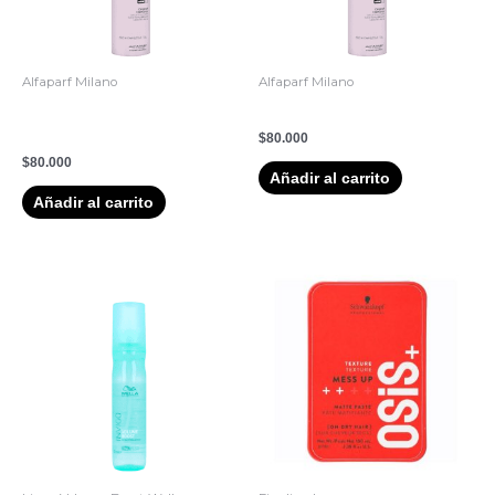
Alfaparf Milano
Alfaparf Milano
Semidilino Original Hairspray
Extreme Hairspray 500ml
500ml
$
80.000
$
80.000
Añadir al carrito
Añadir al carrito