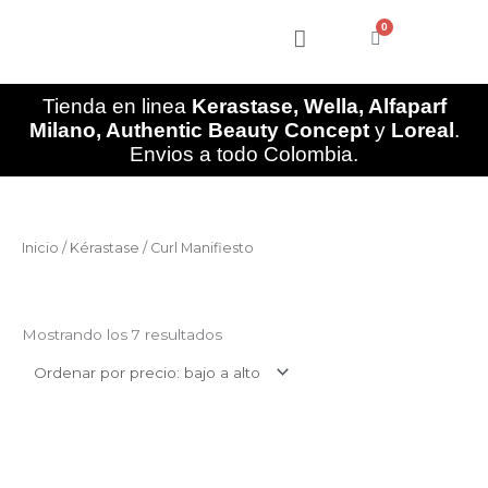
Ir
0
al
Cart
contenido
Tienda en linea
Kerastase, Wella, Alfaparf
Milano, Authentic Beauty Concept
y
Loreal
.
Envios a todo Colombia.
Ordenado
Inicio
/
Kérastase
/ Curl Manifiesto
por
precio:
bajo
Curl Manifiesto
a
alto
Mostrando los 7 resultados