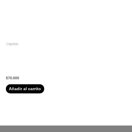
Cepillos
CEPILLO LINEA
IDETANGLE ESPECIAL
PARA CABELLO GRUESO
DE OLIVIA GARDEN
$
70.000
Añadir al carrito