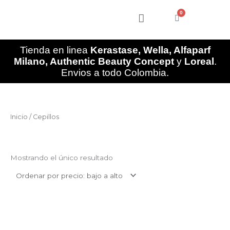
Ir
0
al
Cart
contenido
Tienda en linea
Kerastase, Wella, Alfaparf
Milano, Authentic Beauty Concept
y
Loreal
.
Envios a todo Colombia.
Inicio
/ Cepillos
Cepillos
Mostrando el único resultado