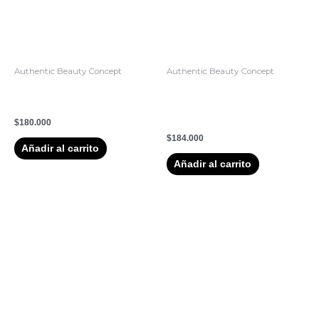
Authentic Beauty Concept
Authentic Beauty Concept
Loción Capilar Hidratante
Acondicionador Hidratante
Hydrate Lotion 150ml
Vegano Hydrate
Conditioner 250ml
$
180.000
$
184.000
Añadir al carrito
Añadir al carrito