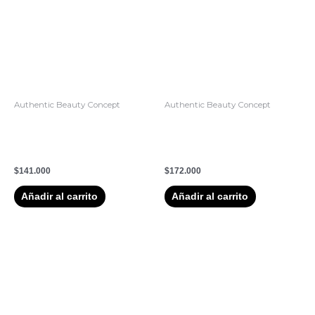
Authentic Beauty Concept
Authentic Beauty Concept
1.Shampoo Hidratante
Acondicionador en Spray
Vegano Hydrate Cleanser
Hidratante – Hydrate
300ml
Cleansing 250ml
$
141.000
$
172.000
Añadir al carrito
Añadir al carrito