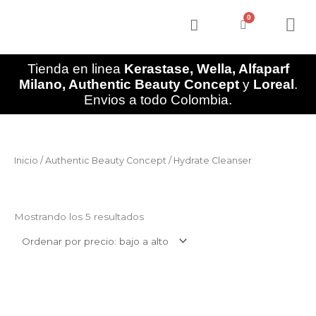
Ir
0
al
Cart
contenido
CUIDADO IN
QUIENES SOM
Tienda en linea
Kerastase, Wella, Alfaparf
Milano, Authentic Beauty Concept
y
Loreal
.
Envios a todo Colombia.
Ordenado
Inicio
/
Authentic Beauty Concept
/ Hydrate Cleanser
por
precio:
bajo
Hydrate Cleanser
a
alto
Mostrando los 5 resultados