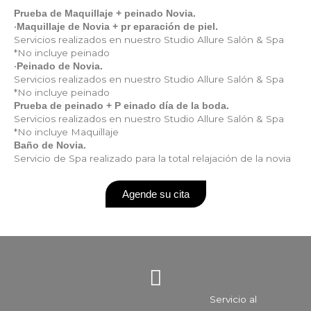
Prueba de Maquillaje + peinado Novia.
•
Maquillaje de Novia + pr eparación de piel.
Servicios realizados en nuestro Studio Allure Salón & Spa
*No incluye peinado
•
Peinado de Novia.
Servicios realizados en nuestro Studio Allure Salón & Spa
*No incluye peinado
Prueba de peinado + P einado día de la boda.
Servicios realizados en nuestro Studio Allure Salón & Spa
*No incluye Maquillaje
Baño de Novia.
Servicio de Spa realizado para la total relajación de la novia
Agende su cita
I
F
Y
n
a
o
Servicio al
s
c
u